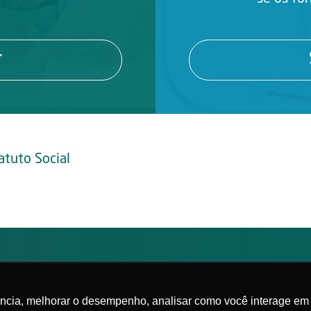
r
atuto Social
Federada da
lista de Medicina
|
Política de privacidade
ência, melhorar o desempenho, analisar como você interage em 