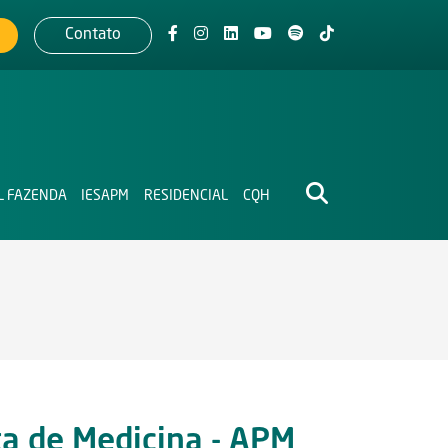
Contato
L FAZENDA
IESAPM
RESIDENCIAL
CQH
ta de Medicina - APM