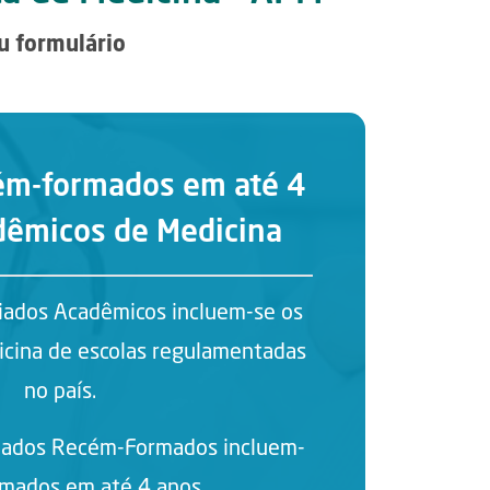
u formulário
ém-formados em até 4
dêmicos de Medicina
iados Acadêmicos incluem-se os
cina de escolas regulamentadas
no país.
ciados Recém-Formados incluem-
rmados em até 4 anos.