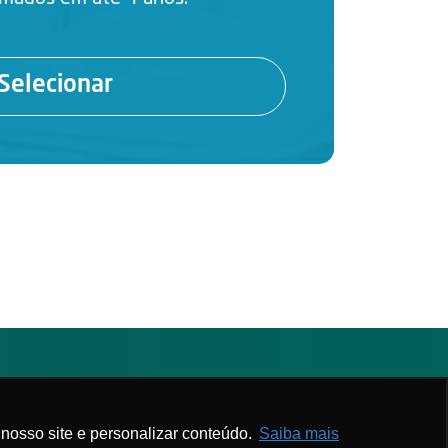
Selecionar
Associe-se
Webmail APM
nosso site e personalizar conteúdo.
Saiba mais