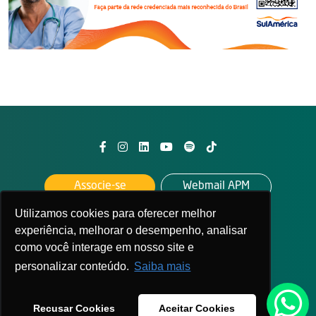
Associe-se
Webmail APM
Utilizamos cookies para oferecer melhor
Federada da
experiência, melhorar o desempenho, analisar
como você interage em nosso site e
personalizar conteúdo.
Saiba mais
2026. All rights reserved
APM - Associação Paulista de Medicina
Recusar Cookies
Aceitar Cookies
Política de privacidade