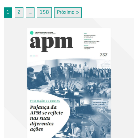
1
2
…
158
Próximo »