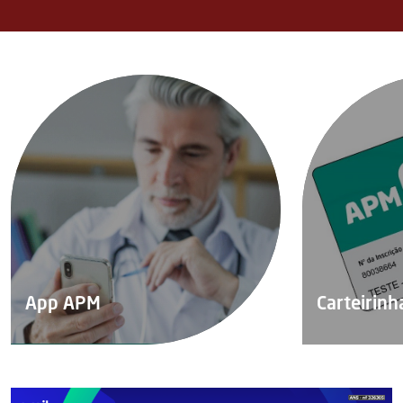
App APM
Carteirinha