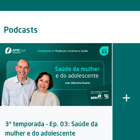
Podcasts
3ª temporada – Ep. 03: Saúde da
3ª temp
mulher e do adolescente
Ar