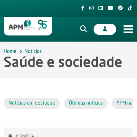
Home
Notícias
Saúde e sociedade
Notícias em destaque
Últimas notícias
APM na i
16/02/2024