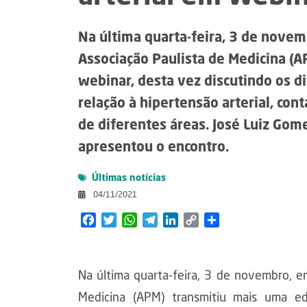
Na última quarta-feira, 3 de novem
Associação Paulista de Medicina (
webinar, desta vez discutindo os 
relação à hipertensão arterial, con
de diferentes áreas. José Luiz Gom
apresentou o encontro.
Últimas notícias
04/11/2021
Facebook
Twitter
WhatsApp
Telegram
LinkedIn
Copy
Share
Link
Na última quarta-feira, 3 de novembro, e
Medicina (APM) transmitiu mais uma ed