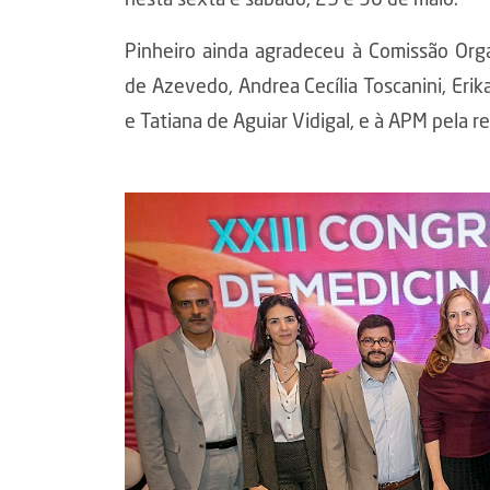
nesta sexta e sábado, 29 e 30 de maio.
Pinheiro ainda agradeceu à Comissão Or
de Azevedo, Andrea Cecília Toscanini, Erik
e Tatiana de Aguiar Vidigal, e à APM pela 