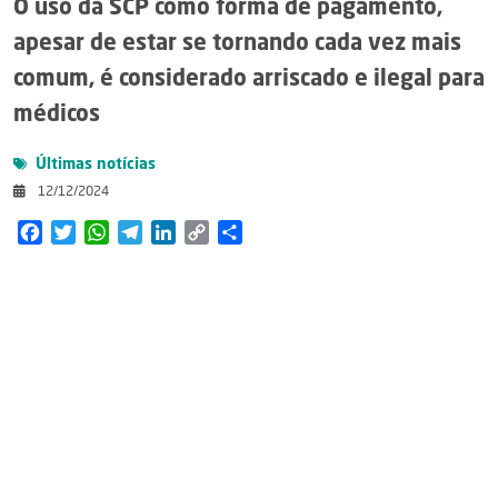
O uso da SCP como forma de pagamento,
apesar de estar se tornando cada vez mais
comum, é considerado arriscado e ilegal para
médicos
Últimas notícias
12/12/2024
Facebook
Twitter
WhatsApp
Telegram
LinkedIn
Copy
Share
Link