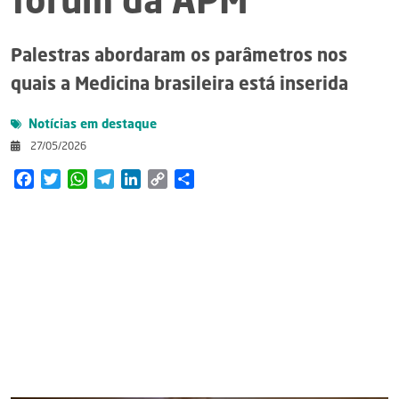
fórum da APM
Palestras abordaram os parâmetros nos
quais a Medicina brasileira está inserida
Notícias em destaque
27/05/2026
Facebook
Twitter
WhatsApp
Telegram
LinkedIn
Copy
Share
Link