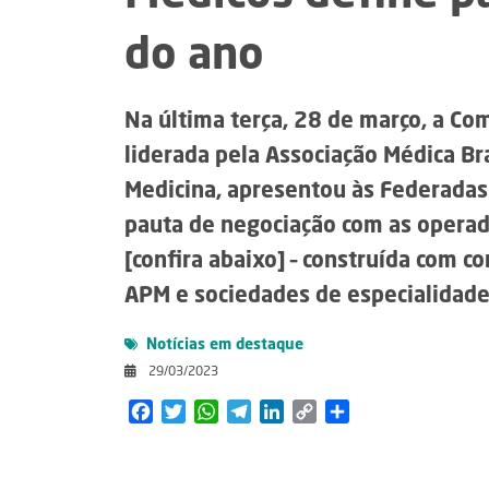
do ano
Na última terça, 28 de março, a Co
liderada pela Associação Médica Bra
Medicina, apresentou às Federadas
pauta de negociação com as operad
[confira abaixo] – construída com c
APM e sociedades de especialidad
Notícias em destaque
29/03/2023
Facebook
Twitter
WhatsApp
Telegram
LinkedIn
Copy
Share
Link