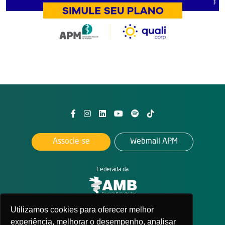
Associe-se
Webmail APM
Federada da
Utilizamos cookies para oferecer melhor
2026. All rights reserved
APM - Associação Paulista de Medicina
experiência, melhorar o desempenho, analisar