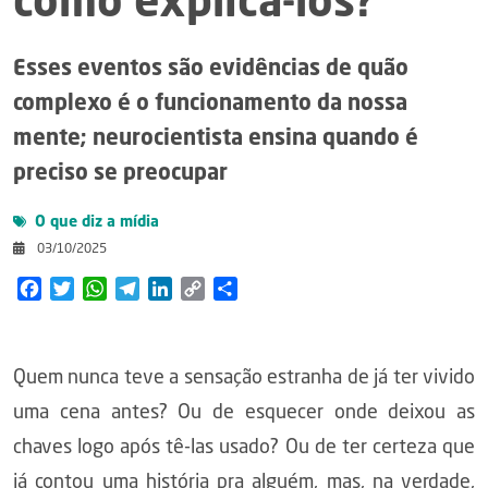
como explicá-los?
Esses eventos são evidências de quão
complexo é o funcionamento da nossa
mente; neurocientista ensina quando é
preciso se preocupar
O que diz a mídia
03/10/2025
Facebook
Twitter
WhatsApp
Telegram
LinkedIn
Copy
Share
Link
Quem nunca teve a sensação estranha de já ter vivido
uma cena antes? Ou de esquecer onde deixou as
chaves logo após tê-las usado? Ou de ter certeza que
já contou uma história pra alguém, mas, na verdade,