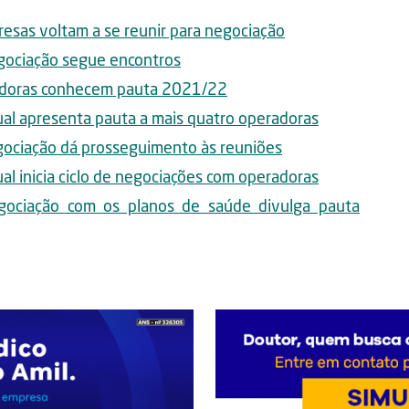
esas voltam a se reunir para negociação
gociação segue encontros
radoras conhecem pauta 2021/22
al apresenta pauta a mais quatro operadoras
gociação dá prosseguimento às reuniões
al inicia ciclo de negociações com operadoras
gociação com os planos de saúde divulga pauta