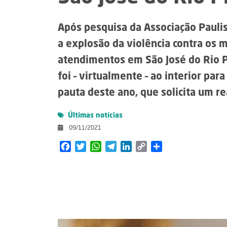
Após pesquisa da Associação Paulis
a explosão da violência contra os m
atendimentos em São José do Rio P
foi – virtualmente – ao interior para
pauta deste ano, que solicita um r
Últimas notícias
09/11/2021
Facebook
Twitter
WhatsApp
Telegram
LinkedIn
Copy
Share
Link