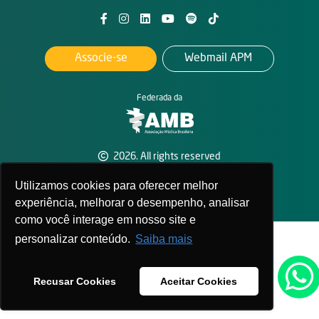
Associe-se
Webmail APM
Federada da
2026. All rights reserved
APM - Associação Paulista de Medicina
Política de privacidade
Utilizamos cookies para oferecer melhor
experiência, melhorar o desempenho, analisar
como você interage em nosso site e
personalizar conteúdo.
Saiba mais
Recusar Cookies
Aceitar Cookies