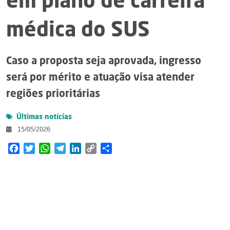
em plano de carreira
médica do SUS
Caso a proposta seja aprovada, ingresso
será por mérito e atuação visa atender
regiões prioritárias
Últimas notícias
15/05/2026
Facebook
Twitter
WhatsApp
Telegram
LinkedIn
Copy
Share
Link