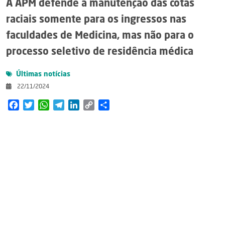
A APM defende a manutenção das cotas
raciais somente para os ingressos nas
faculdades de Medicina, mas não para o
processo seletivo de residência médica
Últimas notícias
22/11/2024
Facebook
Twitter
WhatsApp
Telegram
LinkedIn
Copy
Share
Link