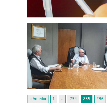
« Anterior
1
…
234
235
236