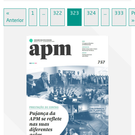
«
1
…
322
323
324
…
333
P
Anterior
»