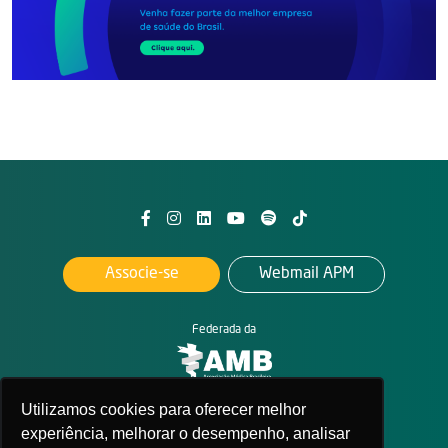
Associe-se
Webmail APM
Federada da
Utilizamos cookies para oferecer melhor
2026. All rights reserved
APM - Associação Paulista de Medicina
experiência, melhorar o desempenho, analisar
Política de privacidade