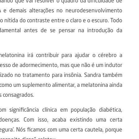
hando que vai resolver o quadro da dificuldade de
A e demais alterações no neurodesenvolvimento
 nítida do contraste entre o claro e o escuro. Todo
damental antes de se pensar na introdução da
elatonina irá contribuir para ajudar o cérebro a
ocesso de adormecimento, mas que não é um indutor
lizado no tratamento para insônia. Sandra também
a como um suplemento alimentar, a melatonina ainda
os consagrados.
m significância clínica em população diabética,
 doenças. Com isso, acaba existindo uma certa
segura’. Nós ficamos com uma certa cautela, porque