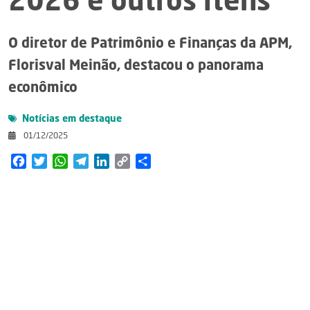
2026 e outros itens
O diretor de Patrimônio e Finanças da APM,
Florisval Meinão, destacou o panorama
econômico
Notícias em destaque
01/12/2025
Facebook
Twitter
WhatsApp
Telegram
LinkedIn
Copy
Share
Link