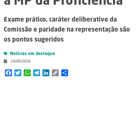
à MP da Proficiência
Exame prático, caráter deliberativo da
Comissão e paridade na representação são
os pontos sugeridos
Notícias em destaque
24/06/2026
Facebook
Twitter
WhatsApp
Telegram
LinkedIn
Copy
Share
Link