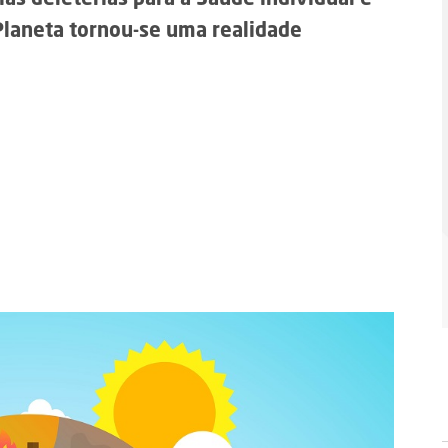
ias deletérias para a Saúde individual e
Planeta tornou-se uma realidade