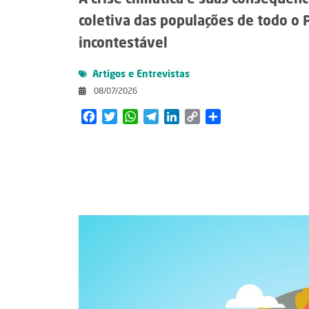
A crise climática e suas consequênc
coletiva das populações de todo o 
incontestável
Artigos e Entrevistas
08/07/2026
Facebook
Twitter
WhatsApp
Telegram
LinkedIn
Copy
Share
Link