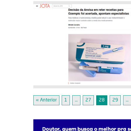
« Anterior
1
…
27
28
29
…