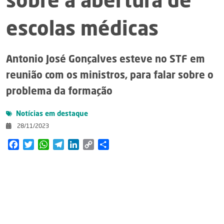
sobre a abertura de
escolas médicas
Antonio José Gonçalves esteve no STF em
reunião com os ministros, para falar sobre o
problema da formação
Notícias em destaque
28/11/2023
Facebook
Twitter
WhatsApp
Telegram
LinkedIn
Copy
Share
Link